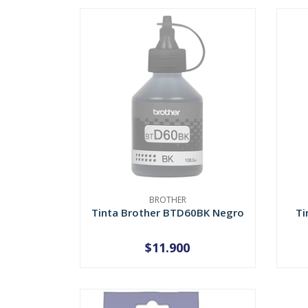
BROTHER
Tinta Brother BTD60BK Negro
Ti
$11.900
AGOTADO