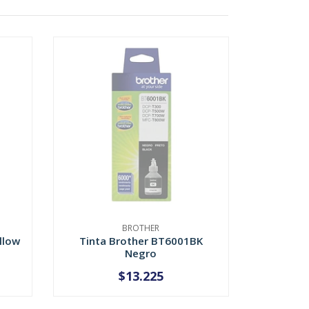
BROTHER
llow
Tinta Brother BT6001BK
Negro
$13.225
AGOTADO