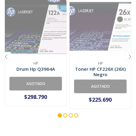
HP
HP
Drum Hp Q3964A
Toner HP CF226X (26X)
Negro
AGOTADO
AGOTADO
$298.790
$225.690