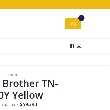
0
BROTHER
 Brother TN-
0Y Yellow
$59.390
IO EN TIENDA: