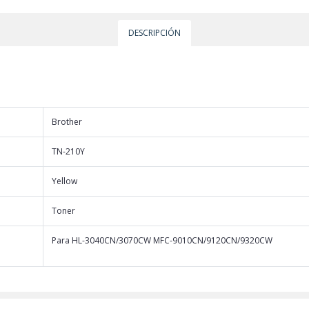
DESCRIPCIÓN
Brother
TN-210Y
Yellow
Toner
Para HL-3040CN/3070CW MFC-9010CN/9120CN/9320CW