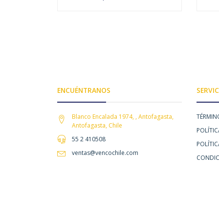
AGOTADO
ENCUÉNTRANOS
SERVIC
Blanco Encalada 1974, , Antofagasta,
TÉRMIN
Antofagasta, Chile
POLÍTIC
55 2 410508
POLÍTI
ventas@vencochile.com
CONDIC