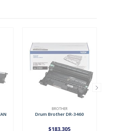
BROTHER
YAN
Drum Brother DR-3460
Toner
$183.305