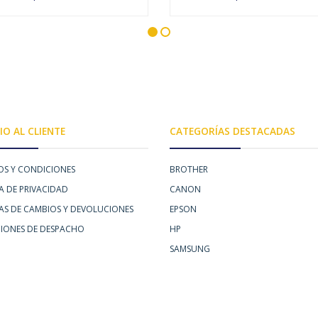
AGOTADO
AGOTADO
IO AL CLIENTE
CATEGORÍAS DESTACADAS
OS Y CONDICIONES
BROTHER
A DE PRIVACIDAD
CANON
CAS DE CAMBIOS Y DEVOLUCIONES
EPSON
IONES DE DESPACHO
HP
SAMSUNG