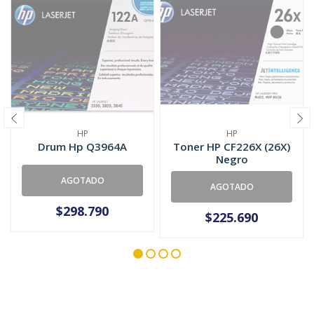
HP
HP
Drum Hp Q3964A
Toner HP CF226X (26X)
Negro
AGOTADO
AGOTADO
$298.790
$225.690