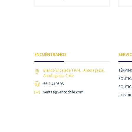
AGOTADO
ENCUÉNTRANOS
SERVIC
Blanco Encalada 1974, , Antofagasta,
TÉRMIN
Antofagasta, Chile
POLÍTIC
55 2 410508
POLÍTI
ventas@vencochile.com
CONDIC