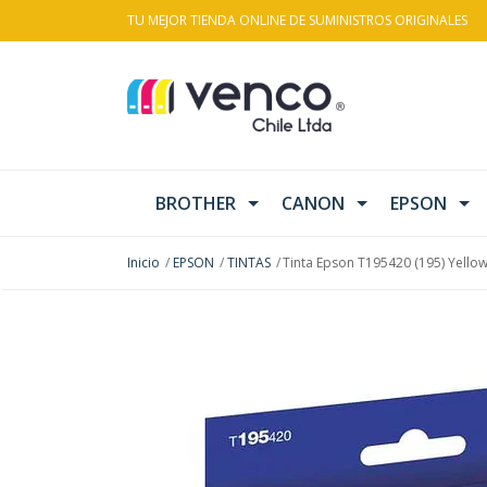
TU MEJOR TIENDA ONLINE DE SUMINISTROS ORIGINALES
BROTHER
CANON
EPSON
Inicio
EPSON
TINTAS
Tinta Epson T195420 (195) Yello
AGOTADO