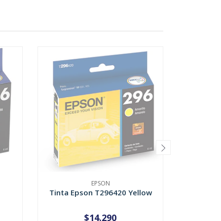
EPSON
Tinta Epson T296420 Yellow
Tinta E
$14.290