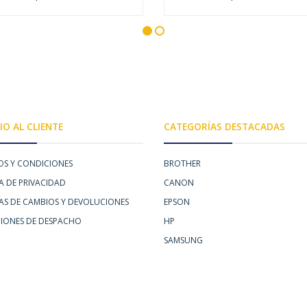
AGOTADO
AGOTADO
IO AL CLIENTE
CATEGORÍAS DESTACADAS
OS Y CONDICIONES
BROTHER
A DE PRIVACIDAD
CANON
CAS DE CAMBIOS Y DEVOLUCIONES
EPSON
IONES DE DESPACHO
HP
SAMSUNG