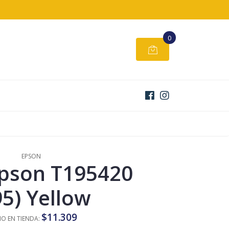
0
EPSON
Epson T195420
95) Yellow
$11.309
IO EN TIENDA: